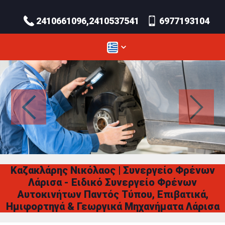
2410661096,2410537541
6977193104
Καζακλάρης Νικόλαος | Συνεργείο Φρένων
Λάρισα - Ειδικό Συνεργείο Φρένων
Αυτοκινήτων Παντός Τύπου, Επιβατικά,
Ημιφορτηγά & Γεωργικά Μηχανήματα Λάρισα