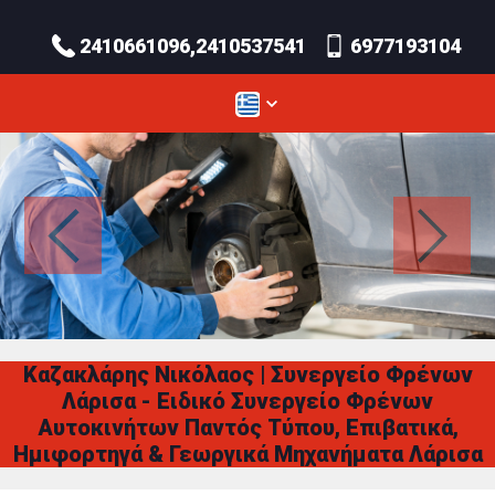
2410661096,2410537541
6977193104
Καζακλάρης Νικόλαος | Συνεργείο Φρένων
Λάρισα - Ειδικό Συνεργείο Φρένων
Αυτοκινήτων Παντός Τύπου, Επιβατικά,
Ημιφορτηγά & Γεωργικά Μηχανήματα Λάρισα